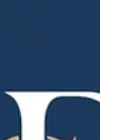
Tributário empresarial
Previdenciário
Consumidor
Tributário pessoa física
Direito Civil e Imobiliário