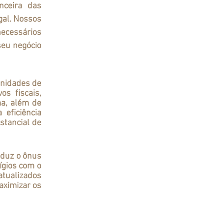
al. Nossos 
ecessários 
eu negócio 
s fiscais, 
a, além de 
eficiência 
tancial de 
ígios com o 
tualizados 
ximizar os 