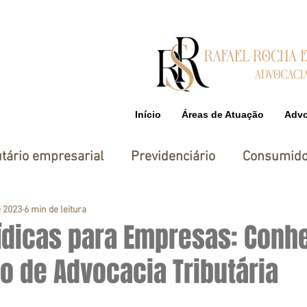
Início
Áreas de Atuação
Adv
utário empresarial
Previdenciário
Consumido
eito Civil e Imobiliário
e 2023
6 min de leitura
ídicas para Empresas: Conh
o de Advocacia Tributária