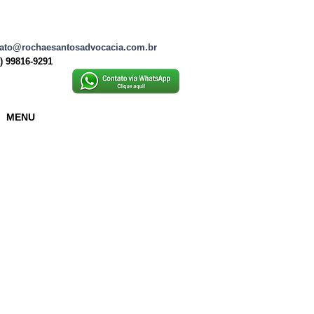
ato@rochaesantosadvocacia.com.br
2) 99816-9291
MENU