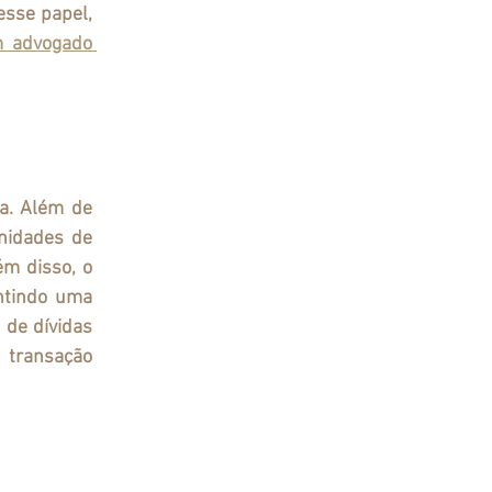
sse papel, 
 advogado 
nidades de 
m disso, o 
ntindo uma 
de dívidas 
 transação 