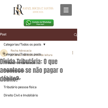
Post
Categorias/Todos os posts
Rocha Advocacia
Categorias/Todos os posts
22 de set. de 2025
4 min de leitura
Dívida Tributária: O que
Tributário empresarial
acontece se não pagar o
Previdenciário
débito?
Consumidor
Tributário pessoa física
Direito Civil e Imobiliário