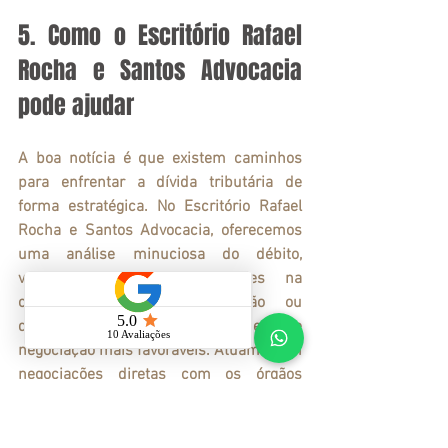
5. Como o Escritório Rafael 
Rocha e Santos Advocacia 
pode ajudar
A boa notícia é que existem caminhos 
para enfrentar a dívida tributária de 
forma estratégica. No Escritório Rafael 
Rocha e Santos Advocacia, oferecemos 
uma análise minuciosa do débito, 
verificando possíveis nulidades na 
cobrança, excessos, prescrição ou 
decadência, além de condições de 
negociação mais favoráveis. Atuamos em 
negociações diretas com os órgãos 
fazendários, buscando reduções 
significativas em juros e multas por meio 
de programas de transação tributária.