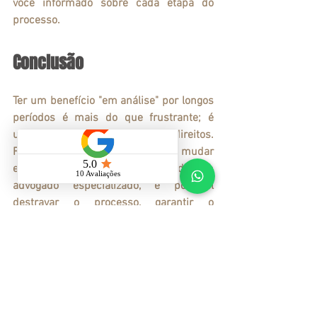
você informado sobre cada etapa do 
processo.
Conclusão
Ter um benefício "em análise" por longos 
períodos é mais do que frustrante; é 
uma violação dos seus direitos. 
Felizmente, você pode agir para mudar 
essa situação. Com o auxílio de um 
advogado especializado, é possível 
destravar o processo, garantir o 
cumprimento dos prazos e obter uma 
resposta do INSS.
No escritório Rafael Rocha e Santos 
Advocacia, entendemos a importância de 
cada benefício para nossos clientes e 