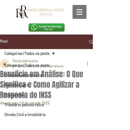
Post
Categorias/Todos os posts
Rocha Advocacia
Categorias/Todos os posts
19 de nov. de 2024
3 min de leitura
Benefício em Análise: O Que
Tributário empresarial
Significa e Como Agilizar a
Previdenciário
Resposta do INSS
Consumidor
Atualizado:
18 de set. de 2025
Tributário pessoa física
Direito Civil e Imobiliário