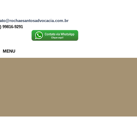
ato@rochaesantosadvocacia.com.br
2) 99816-9291
MENU