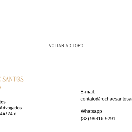
VOLTAR AO TOPO
E-mail:
contato@rochaesantosa
tos
 Advogados
Whatsapp
044/24 e
(32) 99816-9291