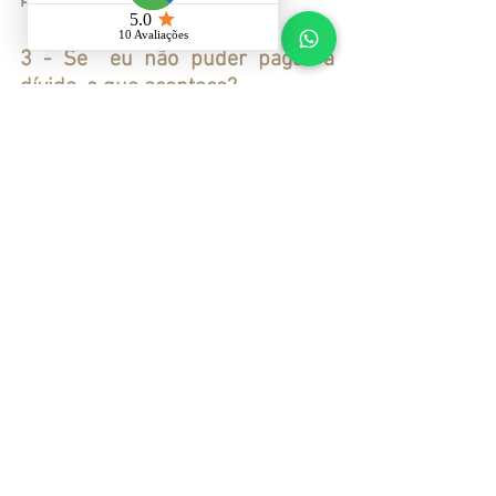
3 - Se  eu não puder pagar a 
dívida, o que acontece?
	Caso o devedor não possa pagar a 
dívida à vista, é possível buscar 
alternativas, como o parcelamento da 
dívida, a transação tributária, ou a 
compensação de créditos. Caso não haja 
possibilidade de negociação, o órgão 
fiscal pode tomar medidas legais com a 
propositura de execução fiscal e o 
bloqueio e penhora de bens e valores, 
além da inclusão do devedor em 
cadastros de inadimplentes.
4 - Posso 	negociar dívidas 