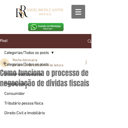
Post
Categorias/Todos os posts
Rocha Advocacia
Categorias/Todos os posts
20 de mar. de 2023
5 min de leitura
Como funciona o processo de
Tributário empresarial
negociação de dívidas fiscais
Previdenciário
Consumidor
Tributário pessoa física
Direito Civil e Imobiliário