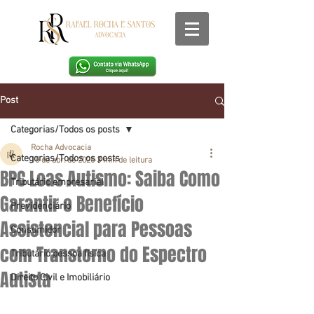
Post
Categorias/Todos os posts
Rocha Advocacia
Categorias/Todos os posts
15 de abr. de 2025
3 min de leitura
BPC Loas Autismo: Saiba Como
Tributário empresarial
Garantir o Benefício
Previdenciário
Assistencial para Pessoas
Consumidor
com Transtorno do Espectro
Tributário pessoa física
Autista
Direito Civil e Imobiliário