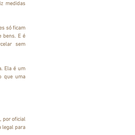
iz medidas 
es só ficam 
 bens. E é 
celar sem 
a
. Ela é um 
o que uma 
por oficial 
 legal para 