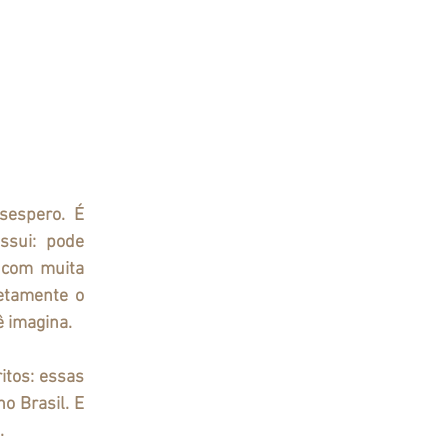
espero. É 
sui: pode 
 com muita 
tamente o 
ê imagina.
tos: essas 
 Brasil. E 
.