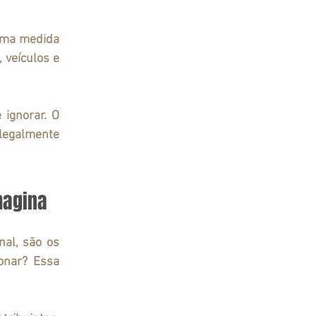
uma medida 
veículos e 
ignorar. O 
egalmente 
magina
al, são os 
onar? Essa 