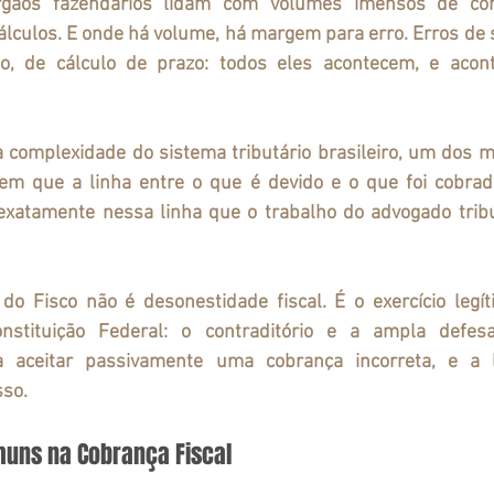
gãos fazendários lidam com volumes imensos de contr
álculos. E onde há volume, há margem para erro. Erros de s
ção, de cálculo de prazo: todos eles acontecem, e acon
a complexidade do sistema tributário brasileiro, um dos m
em que a linha entre o que é devido e o que foi cobrad
xatamente nessa linha que o trabalho do advogado tribut
do Fisco 
não é desonestidade fiscal
. É o exercício legí
onstituição Federal: o contraditório e a ampla defes
a aceitar passivamente uma cobrança incorreta, e a le
sso.
muns na Cobrança Fiscal