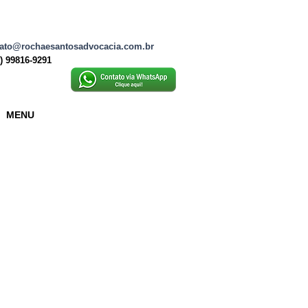
ato@rochaesantosadvocacia.com.br
2) 99816-9291
MENU