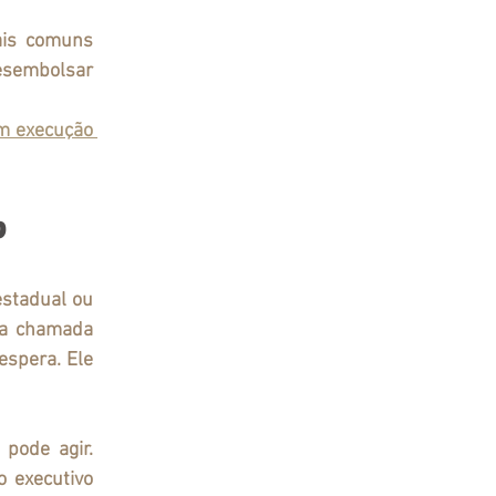
is comuns 
esembolsar 
m execução 
?
estadual ou 
na chamada 
spera. Ele 
pode agir. 
 executivo 