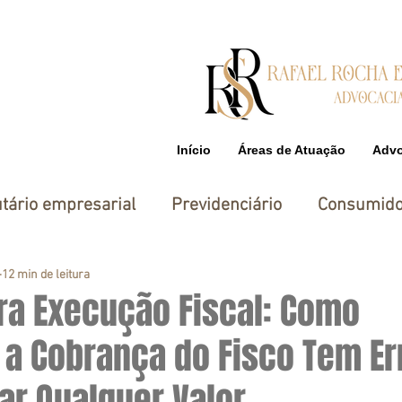
Início
Áreas de Atuação
Adv
utário empresarial
Previdenciário
Consumido
eito Civil e Imobiliário
12 min de leitura
ra Execução Fiscal: Como
 a Cobrança do Fisco Tem Er
ar Qualquer Valor